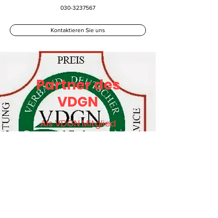
030-3237567
Kontaktieren Sie uns
Partner des
VDGN
Als VDGN Mitglied
sparen !
Was ist der VDGN ?