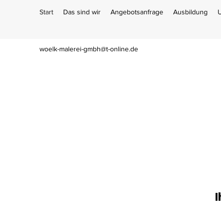
Start
Das sind wir
Angebotsanfrage
Ausbildung
U
woelk-malerei-gmbh@t-online.de
I