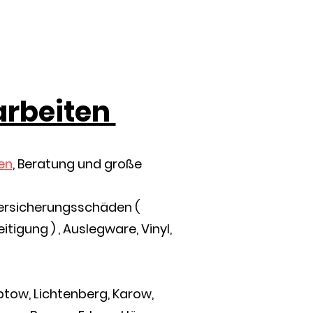
arbeiten
en
, Beratung und große
Versicherungsschäden (
ung ) , Auslegware, Vinyl,
reptow, Lichtenberg, Karow,