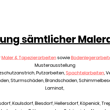
ung sämtlicher Maler
r
Maler & Tapezierarbeiten
sowie
Bodenlegerarbeit
Musterausstellung
lzschutzanstrich, Putzarbeiten,
Spachtelarbeiten
, 
en, Sturmschäden, Brandschaden, Schimmelbeseitig
Laminat,
sdorf, Kaulsdorf, Biesdorf, Hellersdorf, Köpenick, T