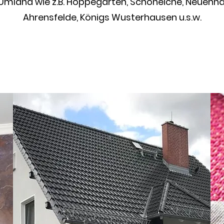
Umland wie z.B. Hoppegarten, Schöneiche, Neuenha
Ahrensfelde, Königs Wusterhausen u.s.w.