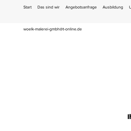
Start
Das sind wir
Angebotsanfrage
Ausbildung
U
woelk-malerei-gmbh@t-online.de
I