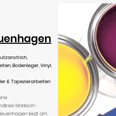
euenhagen
utzanstrich,
ten, Bodenleger, Vinyl,
er & Tapezierarbeiten
eine
ndkreis Märkisch-
 Neuenhagen liegt am