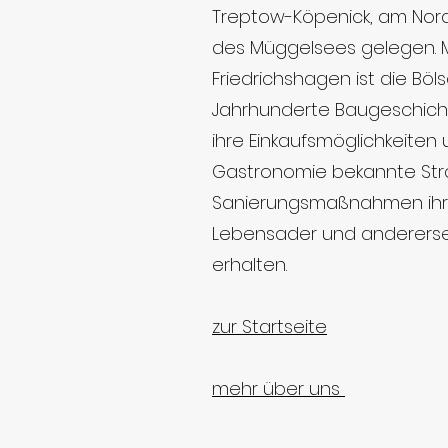
Treptow-Köpenick
, am Nor
des
Müggelsees
gelegen. M
Friedrichshagen ist die
Böl
Jahrhunderte Baugeschichte
ihre Einkaufsmöglichkeiten u
Gastronomie bekannte Str
Sanierungsmaßnahmen ihre
Lebensader und anderersei
erhalten.
zur Startseite
mehr über uns