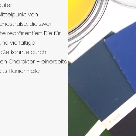
dufer
ittelpunkt von
schestraße
, die zwei
 repräsentiert. Die für
nd vielfältige
aße konnte durch
n Charakter – einerseits
ts Flaniermeile –