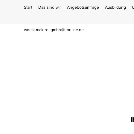
Start
Das sind wir
Angebotsanfrage
Ausbildung
U
woelk-malerei-gmbh@t-online.de
I