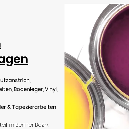
n
hagen
utzanstrich,
ten, Bodenleger, Vinyl,
er & Tapezierarbeiten
teil
im
Berliner
Bezirk